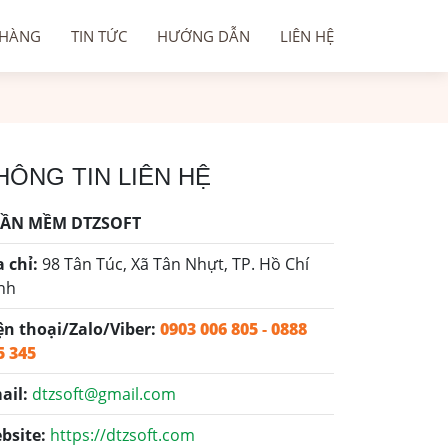
 HÀNG
TIN TỨC
HƯỚNG DẪN
LIÊN HỆ
HÔNG TIN LIÊN HỆ
ẦN MỀM DTZSOFT
a chỉ:
98 Tân Túc, Xã Tân Nhựt, TP. Hồ Chí
nh
ện thoại/Zalo/Viber:
0903 006 805
-
0888
5 345
ail:
dtzsoft@gmail.com
bsite:
https://dtzsoft.com