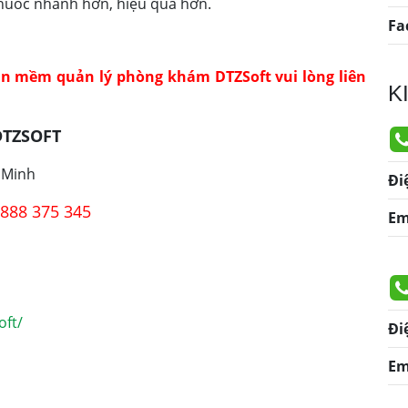
thuốc nhanh hơn, hiệu quả hơn.
Fa
n mềm quản lý phòng khám DTZSoft vui lòng liên
K
TZSOFT
 Minh
Đi
0888 375 345
Em
oft/
Đi
Em