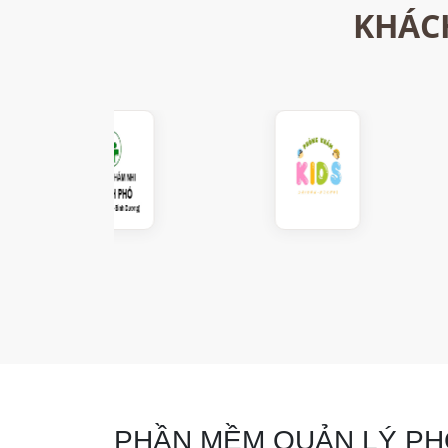
KHÁCH
PHẦN MỀM QUẢN LÝ P