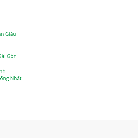
ăn Giàu
Sài Gòn
ình
hống Nhất