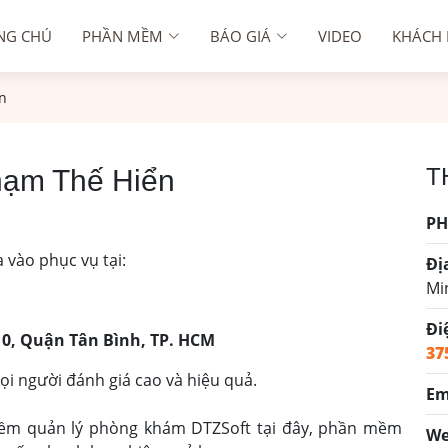
NG CHÚ
PHẦN MỀM
BÁO GIÁ
VIDEO
KHÁCH
n
T
hạm Thế Hiển
PH
vào phục vụ tại:
Đị
Mi
Đi
10, Quận Tân Bình, TP. HCM
37
ọi người đánh giá cao và hiệu quả.
Em
ềm quản lý phòng khám DTZSoft tại đây, phần mềm
We