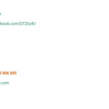
m
ebook.com/DTZSoft/
3 006 805
l.com