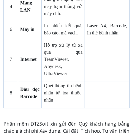
Mạng
4
máy trạm thông với
LAN
máy chủ.
In phiếu kết quả,
Laser A4, Barcode,
6
Máy in
báo cáo, mã vạch.
In thẻ bệnh nhân
Hỗ trợ xử lý từ xa
qua qua
7
Internet
TeamViewer,
Anydesk,
UltraViewer
Quét thông tin bệnh
Đầu đọc
8
nhân từ toa thuốc,
Barcode
nhãn
Phần mềm DTZSoft xin gửi đến Quý khách hàng bảng
chào giá chi phí Xây dựng, Cài đặt, Tích hợp, Tư vấn triển