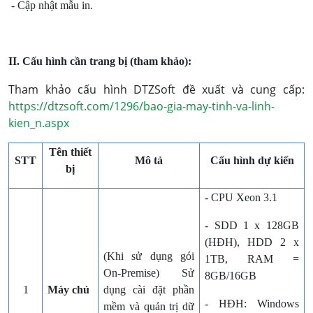
- Cập nhật mẫu in.
II. Cấu hình cần trang bị (tham khảo):
Tham khảo cấu hình DTZSoft đề xuất và cung cấp:
https://dtzsoft.com/1296/bao-gia-may-tinh-va-linh-
kien_n.aspx
Tên thiết
STT
Mô tả
Cấu hình dự kiến
bị
- CPU Xeon 3.1
- SDD 1 x 128GB
(HĐH), HDD 2 x
(Khi sử dụng gói
1TB, RAM =
On-Premise) Sử
8GB/16GB
1
Máy chủ
dụng cài đặt phần
- HĐH: Windows
mềm và quản trị dữ