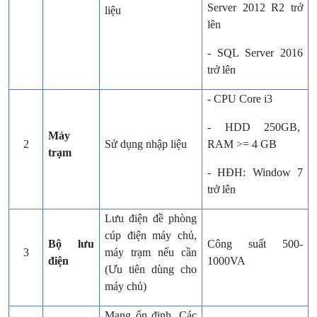
Server 2012 R2 trở
liệu
lên
- SQL Server 2016
trở lên
- CPU Core i3
- HDD 250GB,
Máy
2
Sử dụng nhập liệu
RAM >= 4 GB
trạm
- HĐH: Window 7
trở lên
Lưu điện đề phòng
cúp điện máy chủ,
Bộ lưu
Công suất 500-
3
máy trạm nếu cần
điện
1000VA
(Ưu tiên dùng cho
máy chủ)
Mạng ổn định, Các