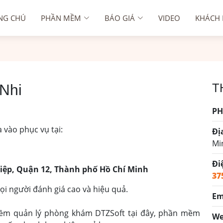
NG CHÚ
PHẦN MỀM
BÁO GIÁ
VIDEO
KHÁCH
T
Nhi
PH
vào phục vụ tại:
Đị
Mi
Đi
Hiệp, Quận 12, Thành phố Hồ Chí Minh
37
ọi người đánh giá cao và hiệu quả.
Em
ềm quản lý phòng khám DTZSoft tại đây, phần mềm
We