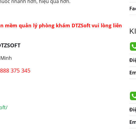
thuốc nhanh hơn, hiệu quả hơn.
Fa
n mềm quản lý phòng khám DTZSoft vui lòng liên
K
TZSOFT
 Minh
Đi
888 375 345
Em
oft/
Đi
Em