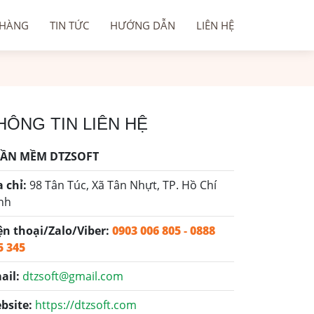
 HÀNG
TIN TỨC
HƯỚNG DẪN
LIÊN HỆ
HÔNG TIN LIÊN HỆ
ẦN MỀM DTZSOFT
a chỉ:
98 Tân Túc, Xã Tân Nhựt, TP. Hồ Chí
nh
ện thoại/Zalo/Viber:
0903 006 805
-
0888
5 345
ail:
dtzsoft@gmail.com
bsite:
https://dtzsoft.com