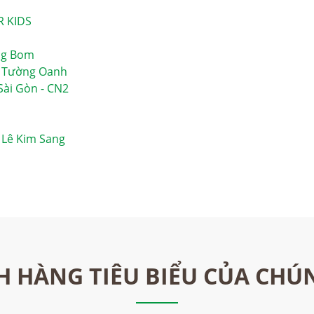
R KIDS
ng Bom
ị Tường Oanh
Sài Gòn - CN2
 Lê Kim Sang
 HÀNG TIÊU BIỂU CỦA CHÚ